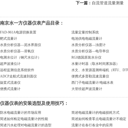
下一篇：
自流管道流量测量
南京水一方仪器仪表产品目录：
FAD-961A电源切换装置
流量定量控制系统
靶式流量计
电池供电电磁流量计
水质分析仪器—泥水界面仪
水质分析仪器—浊度计
水质分析仪器—溶氧仪
水质分析仪器—电导率仪
电测水位计（钢尺水位计）
RGI德国原装水分仪
超声波液位计
水量计时器（取水时间累加器）
远程监测信息系统软件
水文、水资源遥测终端机（RTU、DT
ADCP走航式流速剖面仪
便携式多普勒流速流量仪
旋桨式流速仪
西门子电磁流量计/电磁水表
便携式流量计
大管径超声波流量计
仪器仪表的安装选型及使用技巧：
防水电磁流量计的市场应用
简述电磁流量计的电磁损耗方式
简述如何检定电磁流量计的性能
简述如何检查零点电磁流量计不稳定
简述污水处理对电磁流量计的选型
流量计在各行各业中的应用