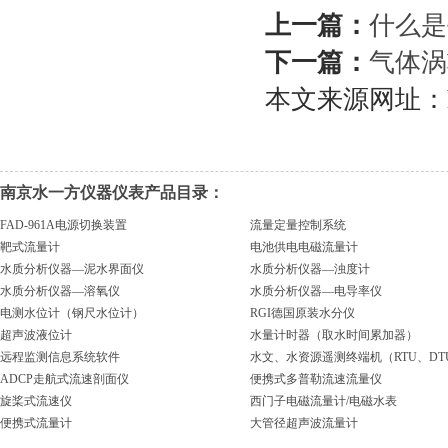
上一篇：
什么是
下一篇：
气体涡
本文来源网址：https:
南京水一方仪器仪表产品目录：
FAD-961A电源切换装置
流量定量控制系统
靶式流量计
电池供电电磁流量计
水质分析仪器—泥水界面仪
水质分析仪器—浊度计
水质分析仪器—溶氧仪
水质分析仪器—电导率仪
电测水位计（钢尺水位计）
RGI德国原装水分仪
超声波液位计
水量计时器（取水时间累加器）
远程监测信息系统软件
水文、水资源遥测终端机（RTU、DT
ADCP走航式流速剖面仪
便携式多普勒流速流量仪
旋桨式流速仪
西门子电磁流量计/电磁水表
便携式流量计
大管径超声波流量计