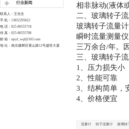
行业新闻
相非脉动(液体
二、玻璃转子流
联系人：王先生
手 机：13852295622
玻璃转子流量计
电 话：025-86555718
传 真：025-86555708
瞬时流量测量仪
邮 箱：njsyf_wqf@163.com
三万余台/年。
地 址：南京建邺区黄山路12号盛世大厦
三、玻璃转子流
1、压力损失小
2、性能可靠
3、结构简单，
4、价格便宜
流量计
转子流量计
玻璃转