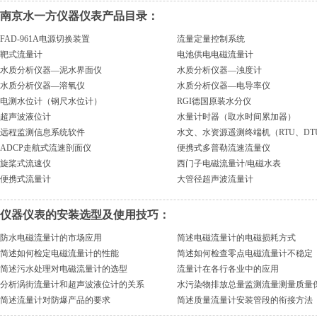
南京水一方仪器仪表产品目录：
FAD-961A电源切换装置
流量定量控制系统
靶式流量计
电池供电电磁流量计
水质分析仪器—泥水界面仪
水质分析仪器—浊度计
水质分析仪器—溶氧仪
水质分析仪器—电导率仪
电测水位计（钢尺水位计）
RGI德国原装水分仪
超声波液位计
水量计时器（取水时间累加器）
远程监测信息系统软件
水文、水资源遥测终端机（RTU、DT
ADCP走航式流速剖面仪
便携式多普勒流速流量仪
旋桨式流速仪
西门子电磁流量计/电磁水表
便携式流量计
大管径超声波流量计
仪器仪表的安装选型及使用技巧：
防水电磁流量计的市场应用
简述电磁流量计的电磁损耗方式
简述如何检定电磁流量计的性能
简述如何检查零点电磁流量计不稳定
简述污水处理对电磁流量计的选型
流量计在各行各业中的应用
分析涡街流量计和超声波液位计的关系
水污染物排放总量监测流量测量质量
简述流量计对防爆产品的要求
简述质量流量计安装管段的衔接方法