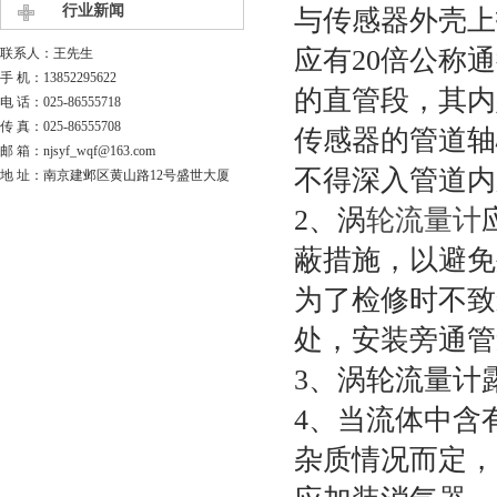
行业新闻
与传感器外壳上
应有20倍公称
联系人：王先生
手 机：13852295622
的直管段，其内
电 话：025-86555718
传 真：025-86555708
传感器的管道轴
邮 箱：njsyf_wqf@163.com
不得深入管道内
地 址：南京建邺区黄山路12号盛世大厦
2、涡
轮流量计
蔽措施，以避免
为了检修时不致
处，安装旁通管
3、涡轮流量计
4、当流体中含
杂质情况而定，