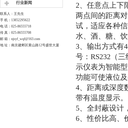
行业新闻
2、任意点上下
两点间的距离对
联系人：王先生
手 机：13852295622
试，适应各种信
电 话：025-86555718
传 真：025-86555708
水、酒、糖、
邮 箱：njsyf_wqf@163.com
3、输出方式有4-
地 址：南京建邺区黄山路12号盛世大厦
号：RS232（
示仪表为智能型
功能可使液位
4、距离或深度
带有温度显示
5、全封蔽设计
6、性价比高、