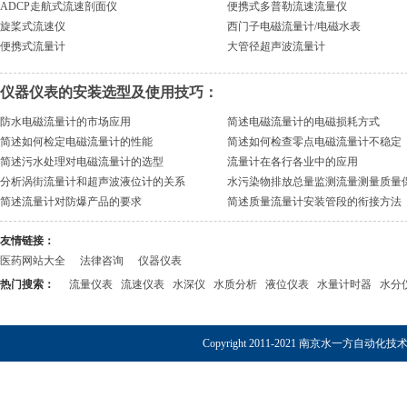
ADCP走航式流速剖面仪
便携式多普勒流速流量仪
旋桨式流速仪
西门子电磁流量计/电磁水表
便携式流量计
大管径超声波流量计
仪器仪表的安装选型及使用技巧：
防水电磁流量计的市场应用
简述电磁流量计的电磁损耗方式
简述如何检定电磁流量计的性能
简述如何检查零点电磁流量计不稳定
简述污水处理对电磁流量计的选型
流量计在各行各业中的应用
分析涡街流量计和超声波液位计的关系
水污染物排放总量监测流量测量质量
简述流量计对防爆产品的要求
简述质量流量计安装管段的衔接方法
友情链接：
医药网站大全
法律咨询
仪器仪表
热门搜索：
流量仪表
流速仪表
水深仪
水质分析
液位仪表
水量计时器
水分
Copyright 2011-2021 南京水一方自动化技术有限