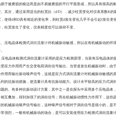
由易于被磨损的棱边而是由不易被磨损的平行平面形成，所以具有很高的耐
变。其次，通过采用适当的柱宽比（d/D），减少柱宽变化对仪表系数K
宽，使得d和D具有相近的变化率，则柱宽d发生变化几乎不会引起f发生变
转，柱宽发生了变化，仪表精度也可以保持不变。
二、压电晶体检测式
涡街流量计
对机械振动敏感，所以在有机械振动的环
计
。
压电晶体检测式涡街流量计采用的是应力检测原理，当装有压电晶体的探
体受应力作用而产生交变电荷涡街信号输出。当管道发生机械振动时，由
力作用而输出振动噪声信号，这就是应力式涡街流量计对机械振动敏感的
系列的抗振动措施，使流量计具有抗振动能力。设计水平较高的应力式涡
问题的。有多种抗振动设计方案，其中之一是在探头中采用多个压电晶体
号相互叠加，得到加强了的涡街信号；而在机械振动惯性力作用下，这些
留的机械振动噪声信号输出，这种噪声信号相对于涡街信号是很小的，是
异常强烈，一般有机械振动的场合，是可以安装使用应力检测式涡街流量