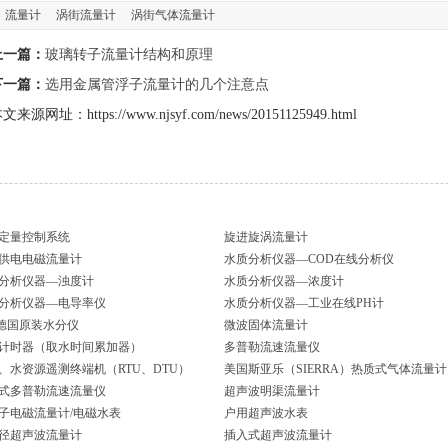
流量计
涡街流量计
涡街气体流量计
上一篇：
玻璃转子流量计结构和原理
下一篇：
选用金属管浮子流量计的几个注意点
文来源网址：https://www.njsyf.com/news/20151125949.html
定量控制系统
旋进旋涡流量计
供电电磁流量计
水质分析仪器—COD在线分析仪
分析仪器—浊度计
水质分析仪器—浓度计
分析仪器—电导率仪
水质分析仪器—工业在线PH计
I德国原装水分仪
微波固体流量计
计时器（取水时间累加器）
多普勒流速流量仪
、水资源遥测终端机（RTU、DTU）
美国斯亚乐（SIERRA）热质式气体流量计
式多普勒流速流量仪
超声波明渠流量计
子电磁流量计/电磁水表
户用超声波水表
径超声波流量计
插入式超声波流量计