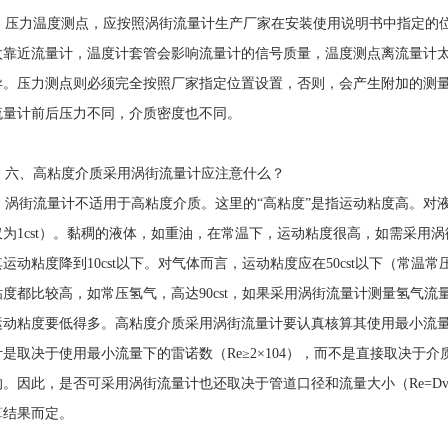
压力温度测点，应按照涡街流量计生产厂家在安装使用说明书中指定的位置
太靠近流量计，温度计套管会影响流量计的信号质量，温度测点离流量计
异。压力测点则必须完全按照厂家指定位置设置，否则，会产生附加的测
流量计前后压力不同，介质密度也不同。
六、高粘度介质采用涡街流量计应注意什么？
涡街流量计不适用于高粘度介质。这里的“高粘度”是指运动粘度高。对液体
仅为1cst）。黏稠的液体，如重油，在常温下，运动粘度很高，如需采用涡
其运动粘度降到10cst以下。对气体而言，运动粘度应在50cst以下（常温常
粘度都比较高，如常压氢气，高达90cst，如果采用涡街流量计测量氢气
运动粘度要低得多。高粘度介质采用涡街流量计要认真核算其使用最小流
计是取决于使用最小流量下的雷诺数（Re≥2×104），而不是直接取决于
的。因此，是否可采用涡街流量计也还取决于管道口径和流量大小（Re=Dv
算结果而定。