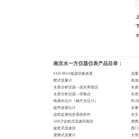
本
南京水一方仪器仪表产品目录：
FAD-961A电源切换装置
流量
靶式流量计
电池
水质分析仪器—泥水界面仪
水质
水质分析仪器—溶氧仪
水质
电测水位计（钢尺水位计）
RG
超声波液位计
水量
远程监测信息系统软件
水文
ADCP走航式流速剖面仪
便携
旋桨式流速仪
西门
便携式流量计
大管