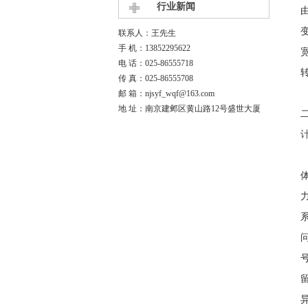
行业新闻
联系人：王先生
手 机：13852295622
电 话：025-86555718
传 真：025-86555708
邮 箱：njsyf_wqf@163.com
地 址：南京建邺区黄山路12号盛世大厦