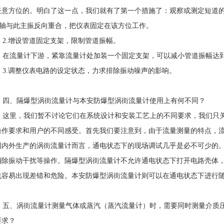
任意方位的。明白了这一点，我们就有了第一个措施了：观察或测定短道
Z轴与此主振反向重合，把仪表固定在该方位工作。
2.增设管道固定支架，限制管道振幅。
在流量计下游，紧靠流量计处加装一个固定支架，可以减小管道振幅达
3.调整仪表电路的设定状态，力求排除振动噪声的影响。
四、隔爆型涡街流量计与本安防爆型涡街流量计使用上有何不同？
这里，我们暂不讨论它们在系统设计和安装工艺上的不同要求，我们只关
操作要求和用户的不同感受。首先我们要注意到，由于流量测量的特点，
国内外生产的涡街流量计而言，通电状态下的现场调试几乎是必不可少的
消除振动干扰等操作。隔爆型涡街流量计不允许通电状态下打开电路壳体
也容易出现差错和危险。本安防爆型涡街流量计则可以在通电状态下进行
五、涡街流量计测量气体或蒸汽（蒸汽流量计）时，需要同时测量介质压
要求？