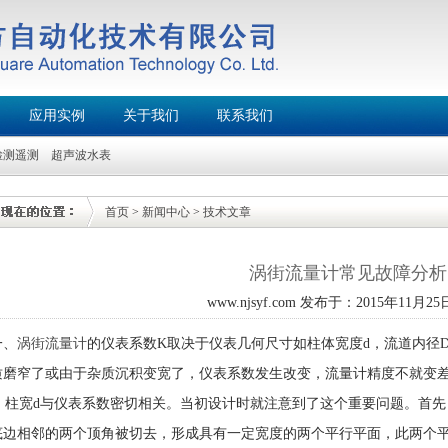
应用实例
关于我们
联系我们
检测遥测
超声波水表
首页
>
新闻中心
>
技术文章
涡街流量计常见故障分析
www.njsyf.com 发布于：2015年11月25日
一、
涡街流量计
的仪表系数K取决于仪表几何尺寸如柱体宽度d，流道内径
质磨窄了或由于杂质沉积变宽了，仪表系数发生改变，流量计精度不就变
柱宽d与仪表系数密切相关。当初设计时就注意到了这个重要问题。首先
底边相邻的两个顶角被切去，形成具有一定宽度的两个平行平面，此两个平