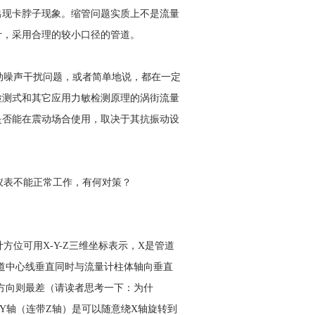
出现卡脖子现象。缩管问题实质上不是流量
计，采用合理的较小口径的管道。
噪声干扰问题，或者简单地说，都在一定
检测式和其它应用力敏检测原理的涡街流量
是否能在震动场合使用，取决于其抗振动设
仪表不能正常工作，有何对策？
位可用X-Y-Z三维坐标表示，X是管道
道中心线垂直同时与流量计柱体轴向垂直
方向则最差（请读者思考一下：为什
Y轴（连带Z轴）是可以随意绕X轴旋转到