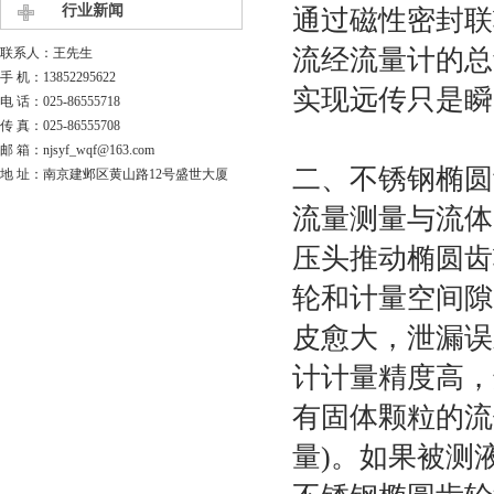
行业新闻
通过磁性密封联
流经流量计的总
联系人：王先生
手 机：13852295622
实现远传只是瞬
电 话：025-86555718
传 真：025-86555708
邮 箱：njsyf_wqf@163.com
二、不锈钢椭圆
地 址：南京建邺区黄山路12号盛世大厦
流量测量与流体
压头推动椭圆齿
轮和计量空间隙
皮愈大，泄漏误
计计量精度高，
有固体颗粒的流
量)。如果被测