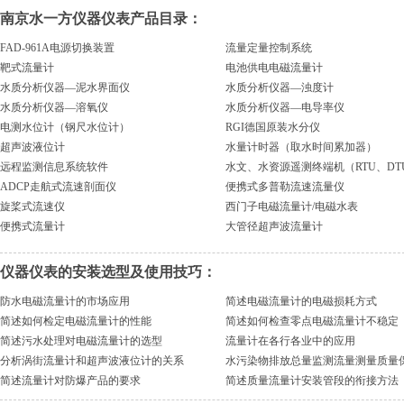
南京水一方仪器仪表产品目录：
FAD-961A电源切换装置
流量定量控制系统
靶式流量计
电池供电电磁流量计
水质分析仪器—泥水界面仪
水质分析仪器—浊度计
水质分析仪器—溶氧仪
水质分析仪器—电导率仪
电测水位计（钢尺水位计）
RGI德国原装水分仪
超声波液位计
水量计时器（取水时间累加器）
远程监测信息系统软件
水文、水资源遥测终端机（RTU、DT
ADCP走航式流速剖面仪
便携式多普勒流速流量仪
旋桨式流速仪
西门子电磁流量计/电磁水表
便携式流量计
大管径超声波流量计
仪器仪表的安装选型及使用技巧：
防水电磁流量计的市场应用
简述电磁流量计的电磁损耗方式
简述如何检定电磁流量计的性能
简述如何检查零点电磁流量计不稳定
简述污水处理对电磁流量计的选型
流量计在各行各业中的应用
分析涡街流量计和超声波液位计的关系
水污染物排放总量监测流量测量质量
简述流量计对防爆产品的要求
简述质量流量计安装管段的衔接方法