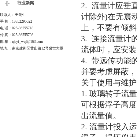
行业新闻
2.
流量计
应垂
计
除外)在无震
联系人：王先生
手 机：13852295622
上，不要有倾斜
电 话：025-86555718
传 真：025-86555708
3. 连接流量
邮 箱：njsyf_wqf@163.com
流体时，应安装
地 址：南京建邺区黄山路12号盛世大厦
4. 带远传功
并要考虑屏蔽，
关于使用与维护
1. 玻璃转子
可根据浮子高度
出流量值。
2. 流量计投