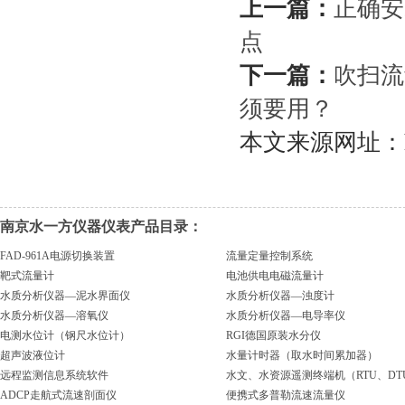
上一篇：
正确安
点
下一篇：
吹扫流
须要用？
本文来源网址：https:
南京水一方仪器仪表产品目录：
FAD-961A电源切换装置
流量定量控制系统
靶式流量计
电池供电电磁流量计
水质分析仪器—泥水界面仪
水质分析仪器—浊度计
水质分析仪器—溶氧仪
水质分析仪器—电导率仪
电测水位计（钢尺水位计）
RGI德国原装水分仪
超声波液位计
水量计时器（取水时间累加器）
远程监测信息系统软件
水文、水资源遥测终端机（RTU、DT
ADCP走航式流速剖面仪
便携式多普勒流速流量仪