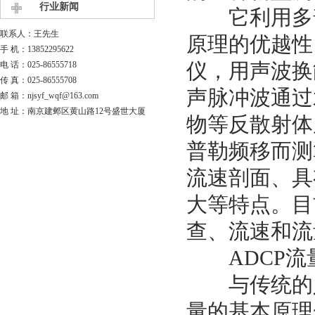
行业新闻
它利用多普
联系人：王先生
原理的优越性
手 机：13852295622
仪，用声波换
电 话：025-86555718
传 真：025-86555708
声脉冲波通过
邮 箱：njsyf_wqf@163.com
地 址：南京建邺区黄山路12号盛世大厦
物等反散射体
普勒频移而测
流速剖面、具
大等特点。目
查、流速和流
ADCP
流
与传统的人
量的基本原理