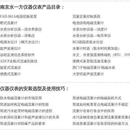
南京水一方仪器仪表产品目录：
FAD-961A电源切换装置
流量定量控制系统
靶式流量计
电池供电电磁流量计
水质分析仪器—泥水界面仪
水质分析仪器—浊度计
水质分析仪器—溶氧仪
水质分析仪器—电导率仪
电测水位计（钢尺水位计）
RGI德国原装水分仪
超声波液位计
水量计时器（取水时间累加器）
远程监测信息系统软件
水文、水资源遥测终端机（RTU、DT
ADCP走航式流速剖面仪
便携式多普勒流速流量仪
旋桨式流速仪
西门子电磁流量计/电磁水表
便携式流量计
大管径超声波流量计
仪器仪表的安装选型及使用技巧：
防水电磁流量计的市场应用
简述电磁流量计的电磁损耗方式
简述如何检定电磁流量计的性能
简述如何检查零点电磁流量计不稳定
简述污水处理对电磁流量计的选型
流量计在各行各业中的应用
分析涡街流量计和超声波液位计的关系
水污染物排放总量监测流量测量质量
简述流量计对防爆产品的要求
简述质量流量计安装管段的衔接方法