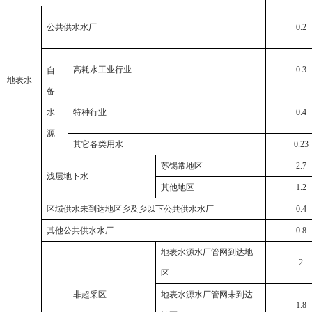
公共供水水厂
0.2
高耗水工业行业
0.3
自
地表水
备
水
特种行业
0.4
源
其它各类用水
0.23
苏锡常地区
2.7
浅层地下水
其他地区
1.2
区域供水未到达地区乡及乡以下公共供水水厂
0.4
其他公共供水水厂
0.8
地表水源水厂管网到达地
2
区
非超采区
地表水源水厂管网未到达
1.8