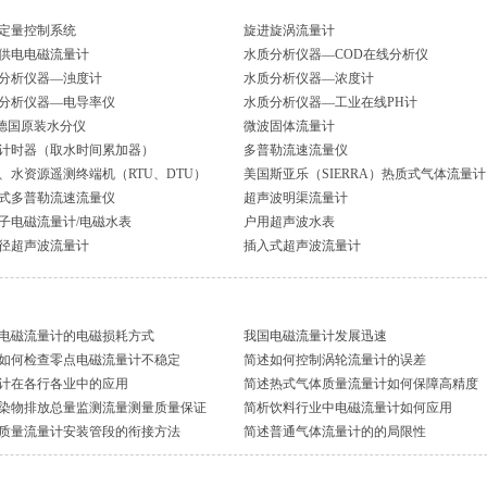
定量控制系统
旋进旋涡流量计
供电电磁流量计
水质分析仪器—COD在线分析仪
分析仪器—浊度计
水质分析仪器—浓度计
分析仪器—电导率仪
水质分析仪器—工业在线PH计
I德国原装水分仪
微波固体流量计
计时器（取水时间累加器）
多普勒流速流量仪
、水资源遥测终端机（RTU、DTU）
美国斯亚乐（SIERRA）热质式气体流量计
式多普勒流速流量仪
超声波明渠流量计
子电磁流量计/电磁水表
户用超声波水表
径超声波流量计
插入式超声波流量计
电磁流量计的电磁损耗方式
我国电磁流量计发展迅速
如何检查零点电磁流量计不稳定
简述如何控制涡轮流量计的误差
计在各行各业中的应用
简述热式气体质量流量计如何保障高精度
染物排放总量监测流量测量质量保证
简析饮料行业中电磁流量计如何应用
质量流量计安装管段的衔接方法
简述普通气体流量计的的局限性