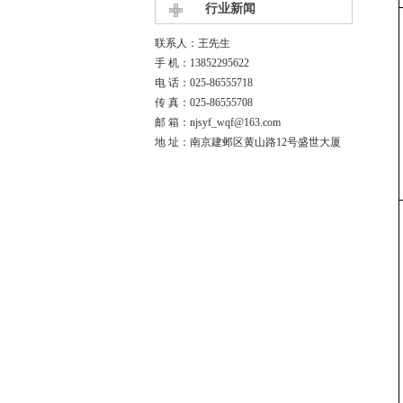
行业新闻
联系人：王先生
手 机：13852295622
电 话：025-86555718
传 真：025-86555708
邮 箱：njsyf_wqf@163.com
地 址：南京建邺区黄山路12号盛世大厦