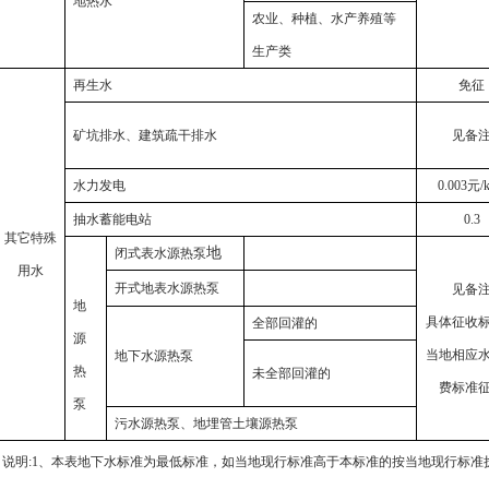
地热水
农业、种植、水产养殖等
生产类
再生水
免征
矿坑排水、建筑疏干排水
见备
水力发电
0.003
元
/
抽水蓄能电站
0.3
其它特殊
地
闭式表水源热泵
用水
开式地表水源热泵
见备
地
具体征收
全部回灌的
源
当地相应
地下水源热泵
热
未全部回灌的
费标准
泵
污水源热泵、地埋管土壤源热泵
说明
:1
、本表地下水标准为最低标准，如当地现行标准高于本标准的按当地现行标准