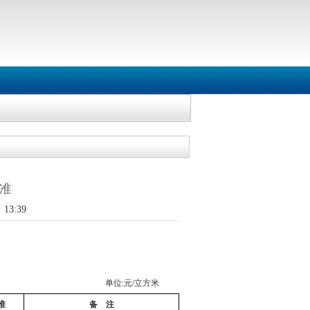
准
13:39
单位
:
元
/
立方米
准
备
注