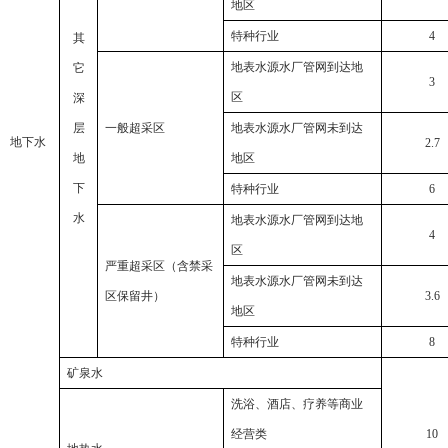
地区
特种行业
4
其
地表水源水厂管网到达地
它
3
区
深
层
一般超采区
地表水源水厂管网未到达
地下水
2.7
地
地区
下
特种行业
6
水
地表水源水厂管网到达地
4
区
严重超采区（含禁采
地表水源水厂管网未到达
区保留井）
3.6
地区
特种行业
8
矿泉水
洗浴、酒店、疗养等商业
经营类
10