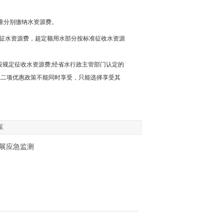
准分别缴纳水资源费。
征水资源费，超定额用水部分按标准征收水资源
按规定征收水资源费
;
经省水行政主管部门认定的
上二项优惠政策不能同时享受，只能选择享受其
泵
开展应急监测