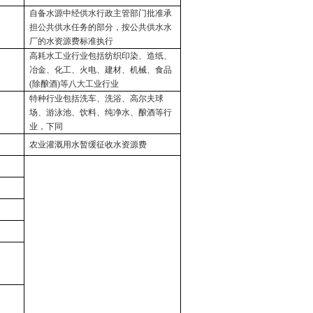
自备水源中经供水行政主管部门批准承
担公共供水任务的部分，按公共供水水
厂的水资源费标准执行
高耗水工业行业包括纺织印染、造纸、
冶金、化工、火电、建材、机械、食品
(
除酿酒
)
等八大工业行业
特种行业包括洗车、洗浴、高尔夫球
场、游泳池、饮料、纯净水、酿酒等行
业，下同
农业灌溉用水暂缓征收水资源费