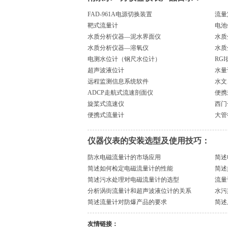
FAD-961A电源切换装置
流量
靶式流量计
电池
水质分析仪器—泥水界面仪
水质
水质分析仪器—溶氧仪
水质
电测水位计（钢尺水位计）
RG
超声波液位计
水量
远程监测信息系统软件
水文
ADCP走航式流速剖面仪
便携
旋桨式流速仪
西门
便携式流量计
大管
仪器仪表的安装选型及使用技巧：
防水电磁流量计的市场应用
简述
简述如何检定电磁流量计的性能
简述
简述污水处理对电磁流量计的选型
流量
分析涡街流量计和超声波液位计的关系
水污
简述流量计对防爆产品的要求
简述
友情链接：