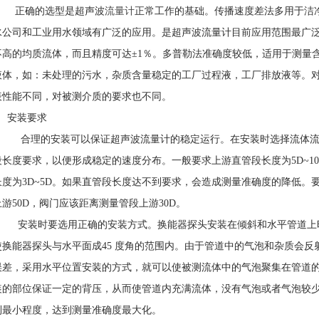
正确的选型是超声波
流量计
正常工作的基础。传播速度差法多用于洁
水公司和工业用水领域有广泛的应用。是超声波流量计目前应用范围最广
不高的均质流体，而且精度可达±1％。多普勒法准确度较低，适用于测量
液体，如：未处理的污水，杂质含量稳定的工厂过程液，工厂排放液等。
表性能不同，对被测介质的要求也不同。
2 安装要求
合理的安装可以保证超声波流量计的稳定运行。在安装时选择流体流
段长度要求，以便形成稳定的速度分布。一般要求上游直管段长度为5D~10
长度为3D~5D。如果直管段长度达不到要求，会造成测量准确度的降低。
上游50D，阀门应该距离测量管段上游30D。
安装时要选用正确的安装方式。换能器探头安装在倾斜和水平管道上时
使换能器探头与水平面成45 度角的范围内。由于管道中的气泡和杂质会
误差，采用水平位置安装的方式，就可以使被测流体中的气泡聚集在管道
装的部位保证一定的背压，从而使管道内充满流体，没有气泡或者气泡较
到最小程度，达到测量准确度最大化。