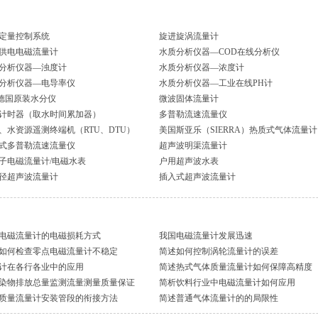
定量控制系统
旋进旋涡流量计
供电电磁流量计
水质分析仪器—COD在线分析仪
分析仪器—浊度计
水质分析仪器—浓度计
分析仪器—电导率仪
水质分析仪器—工业在线PH计
I德国原装水分仪
微波固体流量计
计时器（取水时间累加器）
多普勒流速流量仪
、水资源遥测终端机（RTU、DTU）
美国斯亚乐（SIERRA）热质式气体流量计
式多普勒流速流量仪
超声波明渠流量计
子电磁流量计/电磁水表
户用超声波水表
径超声波流量计
插入式超声波流量计
电磁流量计的电磁损耗方式
我国电磁流量计发展迅速
如何检查零点电磁流量计不稳定
简述如何控制涡轮流量计的误差
计在各行各业中的应用
简述热式气体质量流量计如何保障高精度
染物排放总量监测流量测量质量保证
简析饮料行业中电磁流量计如何应用
质量流量计安装管段的衔接方法
简述普通气体流量计的的局限性