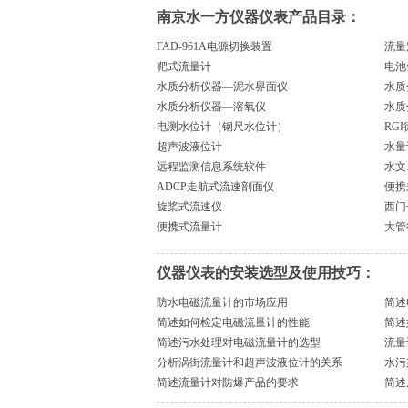
南京水一方仪器仪表产品目录：
FAD-961A电源切换装置
流量
靶式流量计
电池
水质分析仪器—泥水界面仪
水质
水质分析仪器—溶氧仪
水质
电测水位计（钢尺水位计）
RG
超声波液位计
水量
远程监测信息系统软件
水文
ADCP走航式流速剖面仪
便携
旋桨式流速仪
西门
便携式流量计
大管
仪器仪表的安装选型及使用技巧：
防水电磁流量计的市场应用
简述
简述如何检定电磁流量计的性能
简述
简述污水处理对电磁流量计的选型
流量
分析涡街流量计和超声波液位计的关系
水污
简述流量计对防爆产品的要求
简述