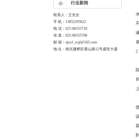
行业新闻
联系人：王先生
手 机：13852295622
电 话：025-86555718
传 真：025-86555708
邮 箱：njsyf_wqf@163.com
地 址：南京建邺区黄山路12号盛世大厦