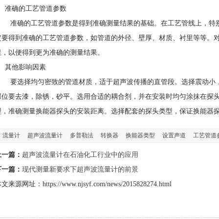
3 准确的工艺管道参数
准确的工艺管道参数是得到准确测量结果的基础。在工艺管线上，特别
定要得到准确的工艺管道参数，如管道的外径、壁厚、材质、衬里等等。
里，以便得到更为准确的测量结果。
4 其他影响因素
要选择均匀密致的管道材质，适于超声波传播的直管段。选择震动小，
部位要去漆，除锈，砂平。选用合适的耦合剂，并在安装时均匀涂抹在探
型，准确测量换能器探头的安装距离。选择配套的探头类型，保证换能器
流量计
超声波流量计
多普勒法
转换器
换能器类型
设置声道
工艺管道
上一篇：
超声波流量计在石油化工行业中的应用
下一篇：
现代测量新要求下超声波流量计的前景
文来源网址：https://www.njsyf.com/news/2015828274.html