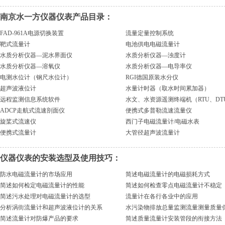
南京水一方仪器仪表产品目录：
FAD-961A电源切换装置
流量定量控制系统
靶式流量计
电池供电电磁流量计
水质分析仪器—泥水界面仪
水质分析仪器—浊度计
水质分析仪器—溶氧仪
水质分析仪器—电导率仪
电测水位计（钢尺水位计）
RGI德国原装水分仪
超声波液位计
水量计时器（取水时间累加器）
远程监测信息系统软件
水文、水资源遥测终端机（RTU、DT
ADCP走航式流速剖面仪
便携式多普勒流速流量仪
旋桨式流速仪
西门子电磁流量计/电磁水表
便携式流量计
大管径超声波流量计
仪器仪表的安装选型及使用技巧：
防水电磁流量计的市场应用
简述电磁流量计的电磁损耗方式
简述如何检定电磁流量计的性能
简述如何检查零点电磁流量计不稳定
简述污水处理对电磁流量计的选型
流量计在各行各业中的应用
分析涡街流量计和超声波液位计的关系
水污染物排放总量监测流量测量质量
简述流量计对防爆产品的要求
简述质量流量计安装管段的衔接方法