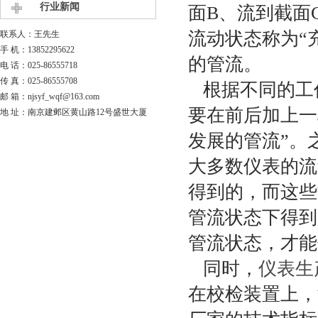
行业新闻
面B、流到截面
流动状态称为“
联系人：王先生
手 机：13852295622
的管流。
电 话：025-86555718
传 真：025-86555708
根据不同的工
邮 箱：njsyf_wqf@163.com
要在前后加上一
地 址：南京建邺区黄山路12号盛世大厦
发展的管流”。
大多数仪表的流
得到的，而这些
管流状态下得到
管流状态，才能
同时，
仪表生
在校检装置上，