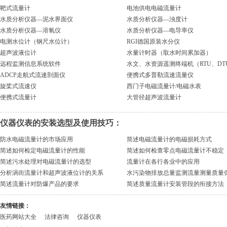
靶式流量计
电池供电电磁流量计
水质分析仪器—泥水界面仪
水质分析仪器—浊度计
水质分析仪器—溶氧仪
水质分析仪器—电导率仪
电测水位计（钢尺水位计）
RGI德国原装水分仪
超声波液位计
水量计时器（取水时间累加器）
远程监测信息系统软件
水文、水资源遥测终端机（RTU、DT
ADCP走航式流速剖面仪
便携式多普勒流速流量仪
旋桨式流速仪
西门子电磁流量计/电磁水表
便携式流量计
大管径超声波流量计
仪器仪表的安装选型及使用技巧：
防水电磁流量计的市场应用
简述电磁流量计的电磁损耗方式
简述如何检定电磁流量计的性能
简述如何检查零点电磁流量计不稳定
简述污水处理对电磁流量计的选型
流量计在各行各业中的应用
分析涡街流量计和超声波液位计的关系
水污染物排放总量监测流量测量质量
简述流量计对防爆产品的要求
简述质量流量计安装管段的衔接方法
友情链接：
医药网站大全
法律咨询
仪器仪表