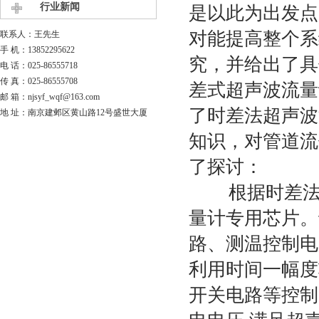
行业新闻
是以此为出发点
对能提高整个系
联系人：王先生
手 机：13852295622
究，并给出了具
电 话：025-86555718
传 真：025-86555708
差式超声波流量
邮 箱：njsyf_wqf@163.com
了时差法超声波
地 址：南京建邺区黄山路12号盛世大厦
知识，对管道流
了探讨：
根据时差法超
量计专用芯片。
路、测温控制电
利用时间一幅度
开关电路等控制