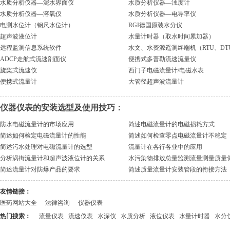
水质分析仪器—泥水界面仪
水质分析仪器—浊度计
水质分析仪器—溶氧仪
水质分析仪器—电导率仪
电测水位计（钢尺水位计）
RGI德国原装水分仪
超声波液位计
水量计时器（取水时间累加器）
远程监测信息系统软件
水文、水资源遥测终端机（RTU、DT
ADCP走航式流速剖面仪
便携式多普勒流速流量仪
旋桨式流速仪
西门子电磁流量计/电磁水表
便携式流量计
大管径超声波流量计
仪器仪表的安装选型及使用技巧：
防水电磁流量计的市场应用
简述电磁流量计的电磁损耗方式
简述如何检定电磁流量计的性能
简述如何检查零点电磁流量计不稳定
简述污水处理对电磁流量计的选型
流量计在各行各业中的应用
分析涡街流量计和超声波液位计的关系
水污染物排放总量监测流量测量质量
简述流量计对防爆产品的要求
简述质量流量计安装管段的衔接方法
友情链接：
医药网站大全
法律咨询
仪器仪表
热门搜索：
流量仪表
流速仪表
水深仪
水质分析
液位仪表
水量计时器
水分