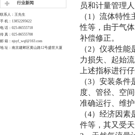
行业新闻
员和计量管理人
（1）流体特性
联系人：王先生
手 机：13852295622
性等，由于气体
电 话：025-86555718
传 真：025-86555708
补偿修正。
邮 箱：njsyf_wqf@163.com
（2）仪表性能
地 址：南京建邺区黄山路12号盛世大厦
力损失、起始流
上述指标进行仔
（3）安装条件
度、管径、空间
准确运行、维护
（4）经济因素
件等，其又受天