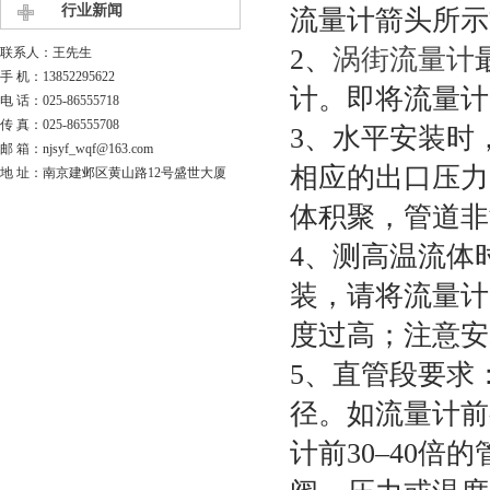
行业新闻
流量计箭头所
2、
涡街流量计
联系人：王先生
手 机：13852295622
计。即将流量
电 话：025-86555718
传 真：025-86555708
3、水平安装时
邮 箱：njsyf_wqf@163.com
相应的出口压力
地 址：南京建邺区黄山路12号盛世大厦
体积聚，管道
4、测高温流体
装，请将流量计
度过高；注意
5、直管段要求
径。如流量计前
计前30–40