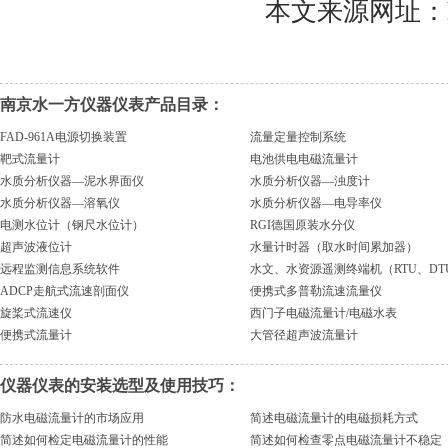
本文来源网址：https:
南京水一方仪器仪表产品目录：
FAD-961A电源切换装置
流量定量控制系统
靶式流量计
电池供电电磁流量计
水质分析仪器—泥水界面仪
水质分析仪器—浊度计
水质分析仪器—溶氧仪
水质分析仪器—电导率仪
电测水位计（钢尺水位计）
RGI德国原装水分仪
超声波液位计
水量计时器（取水时间累加器）
远程监测信息系统软件
水文、水资源遥测终端机（RTU、DT
ADCP走航式流速剖面仪
便携式多普勒流速流量仪
旋桨式流速仪
西门子电磁流量计/电磁水表
便携式流量计
大管径超声波流量计
仪器仪表的安装选型及使用技巧：
防水电磁流量计的市场应用
简述电磁流量计的电磁损耗方式
简述如何检定电磁流量计的性能
简述如何检查零点电磁流量计不稳定