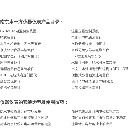
南京水一方仪器仪表产品目录：
FAD-961A电源切换装置
流量定量控制系统
靶式流量计
电池供电电磁流量计
水质分析仪器—泥水界面仪
水质分析仪器—浊度计
水质分析仪器—溶氧仪
水质分析仪器—电导率仪
电测水位计（钢尺水位计）
RGI德国原装水分仪
超声波液位计
水量计时器（取水时间累加器）
远程监测信息系统软件
水文、水资源遥测终端机（RTU、DT
ADCP走航式流速剖面仪
便携式多普勒流速流量仪
旋桨式流速仪
西门子电磁流量计/电磁水表
便携式流量计
大管径超声波流量计
仪器仪表的安装选型及使用技巧：
防水电磁流量计的市场应用
简述电磁流量计的电磁损耗方式
简述如何检定电磁流量计的性能
简述如何检查零点电磁流量计不稳定
简述污水处理对电磁流量计的选型
流量计在各行各业中的应用