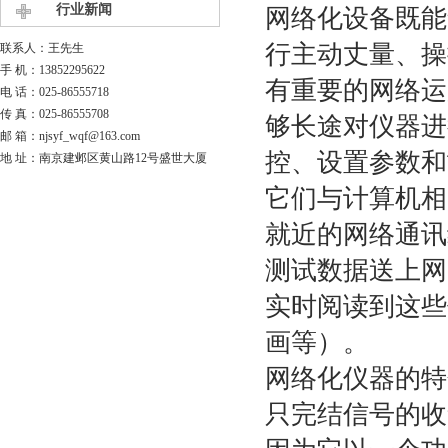
行业新闻
网络化设备既能
行主动丈量、操
联系人：王先生
手 机：13852295622
有重要的网络运用
电 话：025-86555718
传 真：025-86555708
够长途对仪器进
邮 箱：njsyf_wqf@163.com
控、设置参数和故
地 址：南京建邺区黄山路12号盛世大厦
它们与计算机相
就近的网络通讯
测试数据送上网
实时阅读到这些
画等）。
网络化仪器的特
只完结信号的收