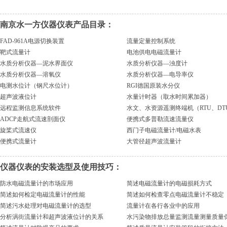
南京水一方仪器仪表产品目录：
FAD-961A电源切换装置
流量定量控制系统
靶式流量计
电池供电电磁流量计
水质分析仪器—泥水界面仪
水质分析仪器—浊度计
水质分析仪器—溶氧仪
水质分析仪器—电导率仪
电测水位计（钢尺水位计）
RGI德国原装水分仪
超声波液位计
水量计时器（取水时间累加器）
远程监测信息系统软件
水文、水资源遥测终端机（RTU、DT
ADCP走航式流速剖面仪
便携式多普勒流速流量仪
旋桨式流速仪
西门子电磁流量计/电磁水表
便携式流量计
大管径超声波流量计
仪器仪表的安装选型及使用技巧：
防水电磁流量计的市场应用
简述电磁流量计的电磁损耗方式
简述如何检定电磁流量计的性能
简述如何检查零点电磁流量计不稳定
简述污水处理对电磁流量计的选型
流量计在各行各业中的应用
分析涡街流量计和超声波液位计的关系
水污染物排放总量监测流量测量质量