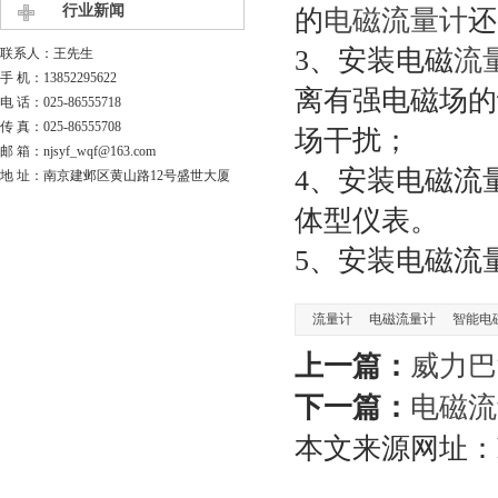
行业新闻
的
电磁流量计
还
3、安装电磁
流
联系人：王先生
手 机：13852295622
离有强电磁场的
电 话：025-86555718
传 真：025-86555708
场干扰；
邮 箱：njsyf_wqf@163.com
4、安装电磁流
地 址：南京建邺区黄山路12号盛世大厦
体型仪表。
5、安装电磁流
流量计
电磁流量计
智能电
上一篇：
威力巴
下一篇：
电磁流
本文来源网址：https: