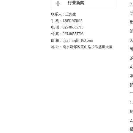
行业新闻
联系人：王先生
手 机：13852295622
电 话：025-86555718
传 真：025-86555708
邮 箱：njsyf_wqf@163.com
地 址：南京建邺区黄山路12号盛世大厦