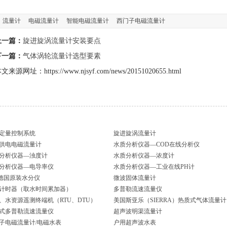
流量计
电磁流量计
智能电磁流量计
西门子电磁流量计
上一篇：
旋进旋涡流量计安装要点
下一篇：
气体涡轮流量计选型要素
文来源网址：https://www.njsyf.com/news/20151020655.html
定量控制系统
旋进旋涡流量计
供电电磁流量计
水质分析仪器—COD在线分析仪
分析仪器—浊度计
水质分析仪器—浓度计
分析仪器—电导率仪
水质分析仪器—工业在线PH计
I德国原装水分仪
微波固体流量计
计时器（取水时间累加器）
多普勒流速流量仪
、水资源遥测终端机（RTU、DTU）
美国斯亚乐（SIERRA）热质式气体流量计
式多普勒流速流量仪
超声波明渠流量计
子电磁流量计/电磁水表
户用超声波水表