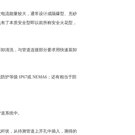
次电流能量较大，通常设计成隔爆型、充砂
也有了本质安全型即以前所称安全火花型，
拆卸清洗，与管道连接部分要求用快速装卸
级 IP67或 NEMA6；还有相当于防
管道系统中。
成杆状，从待测管道上开孔中插入，测得的