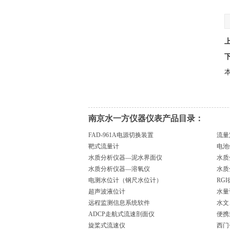
本
南京水一方仪器仪表产品目录：
FAD-961A电源切换装置
流量
靶式流量计
电池
水质分析仪器—泥水界面仪
水质
水质分析仪器—溶氧仪
水质
电测水位计（钢尺水位计）
RG
超声波液位计
水量
远程监测信息系统软件
水文
ADCP走航式流速剖面仪
便携
旋桨式流速仪
西门