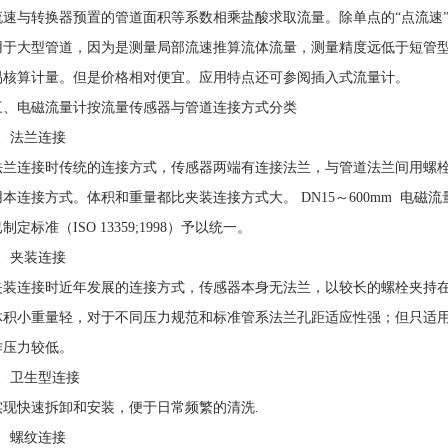
流速与转换器预置的管道面积等系数相乘盐酸求取流量。除单点的“点流速”
用于大型管道，因为是测量局部流速推算流体流量，测量精度远低于短管
易核算计量。但是价格相对便宜。应用特点还可参阅插入式流量计。
三、电磁流量计按流量传感器与管道连接方式分类
1、法兰连接
法兰连接时传统的连接方式，传感器两端有连接法兰，与管道法兰间用螺
用本连接方式。体积和重量都比夹装连接方式大。 DN15～600mm 电
制定标准（ISO 13359;1998）予以统一。
2、夹装连接
夹装连接时近年发展的连接方式，传感器本身无法兰，以较长的螺栓夹持
体积小重量轻，对于不同压力规范和标准管系法兰孔距适应性强；但只适用于
作压力较低。
3、卫生型连接
实现快速拆卸和安装，便于日常频繁的清洗.
4、螺纹连接