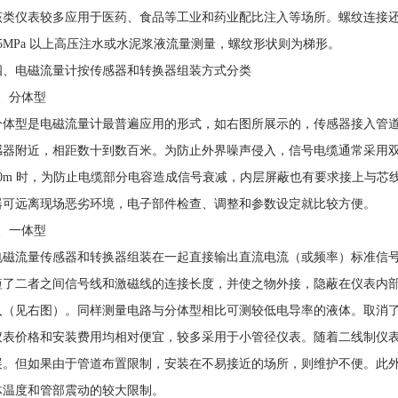
该类仪表较多应用于医药、食品等工业和药业配比注入等场所。螺纹连接还
25MPa 以上高压注水或水泥浆液流量测量，螺纹形状则为梯形。
四、电磁流量计按传感器和转换器组装方式分类
1、分体型
分体型是电磁流量计最普遍应用的形式，如右图所展示的，传感器接入管
感器附近，相距数十到数百米。为防止外界噪声侵入，信号电缆通常采用
30m 时，为防止电缆部分电容造成信号衰减，内层屏蔽也有要求接上与芯
器可远离现场恶劣环境，电子部件检查、调整和参数设定就比较方便。
2、一体型
电磁流量传感器和转换器组装在一起直接输出直流电流（或频率）标准信
短了二者之间信号线和激磁线的连接长度，并使之物外接，隐蔽在仪表内
入（见右图）。同样测量电路与分体型相比可测较低电导率的液体。取消
仪表价格和安装费用均相对便宜，较多采用于小管径仪表。随着二线制仪
展。但如果由于管道布置限制，安装在不易接近的场所，则维护不便。此
体温度和管部震动的较大限制。