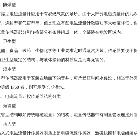
2、防爆型
防爆型
电磁流量计
应用于有易燃气氛的场所。由于大部分
电磁流量计
的几
型、浇封型和气密型等。但是现在有些电磁流量计激磁功率大幅度降低，
流量传感器部分和转换部分有条件组成一体，全部装在危险区域内。
3、卫生型
乳酪、食品、医药、生物化学等工业要求定时通蒸汽灭菌，传感器要便于
的卫生型规定的结构，与液体接触的材质应是无毒无害的。
4、潜水型
本型传感器应用于安装在地面下的窨井，可承受短时间水侵没，相当于外壳防护等
护等级 IP68 者，则可承受长期潜水。
二、电磁
流量计
按传感器结构分类
1、短管型
短管型结构即如传统电磁流量计的结构，流量传感器带有测量管段连接到
2、插入型
插入式电磁流量计传感器实质上是电磁流速传感器，激磁线圈和电极组装