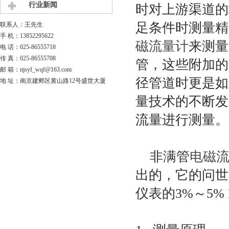
行业新闻
时对上游渠道的
足条件时测量精
联系人：王先生
手 机：13852295622
磁流量计
来测量
电 话：025-86555718
传 真：025-86555708
管，这些附加的
邮 箱：njsyf_wqf@163.com
径管道时更是如
地 址：南京建邺区黄山路12号盛世大厦
量技术的不断发
流量进行测量。
非满管
电磁
出的，它的问世
仪表的3%～5% 