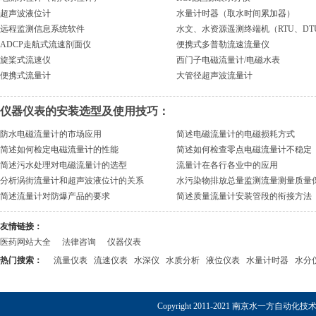
超声波液位计
水量计时器（取水时间累加器）
远程监测信息系统软件
水文、水资源遥测终端机（RTU、DT
ADCP走航式流速剖面仪
便携式多普勒流速流量仪
旋桨式流速仪
西门子电磁流量计/电磁水表
便携式流量计
大管径超声波流量计
仪器仪表的安装选型及使用技巧：
防水电磁流量计的市场应用
简述电磁流量计的电磁损耗方式
简述如何检定电磁流量计的性能
简述如何检查零点电磁流量计不稳定
简述污水处理对电磁流量计的选型
流量计在各行各业中的应用
分析涡街流量计和超声波液位计的关系
水污染物排放总量监测流量测量质量
简述流量计对防爆产品的要求
简述质量流量计安装管段的衔接方法
友情链接：
医药网站大全
法律咨询
仪器仪表
热门搜索：
流量仪表
流速仪表
水深仪
水质分析
液位仪表
水量计时器
水分
Copyright 2011-2021 南京水一方自动化技术有限