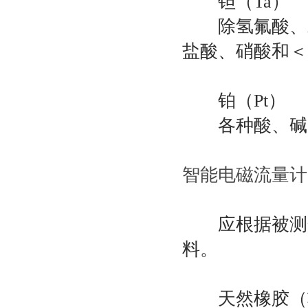
钽（Ta）
除氢氟酸、发
盐酸、硝酸和＜1
铂（Pt）
各种酸、碱、
智能电磁流量计
应根据被测介
料。
天然橡胶（