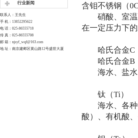
行业新闻
含钼不锈钢（0Cr1
硝酸、室温下
联系人：王先生
手 机：13852295622
在一定压力下的
电 话：025-86555718
传 真：025-86555708
邮 箱：njsyf_wqf@163.com
哈氏合金C
地 址：南京建邺区黄山路12号盛世大厦
哈氏合金B（
海水、盐水
钛（Ti）
海水、各种氯
酸）、有机酸、