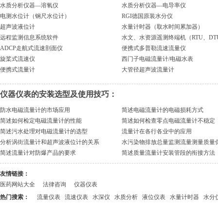
水质分析仪器—溶氧仪
水质分析仪器—电导率仪
电测水位计（钢尺水位计）
RGI德国原装水分仪
超声波液位计
水量计时器（取水时间累加器）
远程监测信息系统软件
水文、水资源遥测终端机（RTU、DT
ADCP走航式流速剖面仪
便携式多普勒流速流量仪
旋桨式流速仪
西门子电磁流量计/电磁水表
便携式流量计
大管径超声波流量计
仪器仪表的安装选型及使用技巧：
防水电磁流量计的市场应用
简述电磁流量计的电磁损耗方式
简述如何检定电磁流量计的性能
简述如何检查零点电磁流量计不稳定
简述污水处理对电磁流量计的选型
流量计在各行各业中的应用
分析涡街流量计和超声波液位计的关系
水污染物排放总量监测流量测量质量
简述流量计对防爆产品的要求
简述质量流量计安装管段的衔接方法
友情链接：
医药网站大全
法律咨询
仪器仪表
热门搜索：
流量仪表
流速仪表
水深仪
水质分析
液位仪表
水量计时器
水分