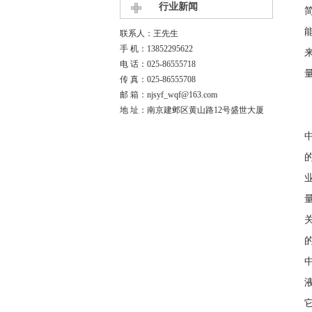
行业新闻
联系人：王先生
手 机：13852295622
电 话：025-86555718
传 真：025-86555708
邮 箱：njsyf_wqf@163.com
地 址：南京建邺区黄山路12号盛世大厦