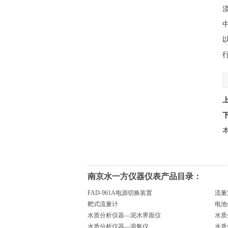
本
南京水一方仪器仪表产品目录：
FAD-961A电源切换装置
流量
靶式流量计
电池
水质分析仪器—泥水界面仪
水质
水质分析仪器—溶氧仪
水质