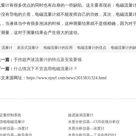
流量计有很多优点的同时也有自身的一些缺陷。这主要表现在：电磁流量
中没有导电的介质，电磁流量计就不能发挥自己的功效，其次，电磁流量
以，当液体当中有很多泡沫的时候，这种测量结果就不是很精确，因为对
行测量，这对于测量结果会产生很大的波动。
流量计
差压式流量计
电磁流量计的应用
电磁流量计的优点
电磁流量计的
上一篇：
手持超声波流量计的特点及安装要领
下一篇：
什么情况下不宜选用电磁流量计？
文来源网址：https://www.njsyf.com/news/2015831324.html
定量控制系统
旋进旋涡流量计
供电电磁流量计
水质分析仪器—COD在线分析仪
分析仪器—浊度计
水质分析仪器—浓度计
分析仪器—电导率仪
水质分析仪器—工业在线PH计