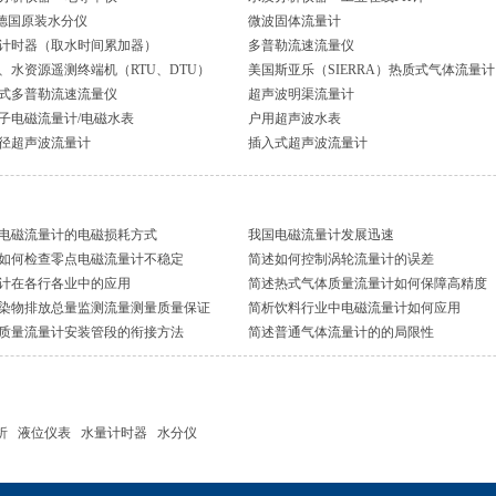
I德国原装水分仪
微波固体流量计
计时器（取水时间累加器）
多普勒流速流量仪
、水资源遥测终端机（RTU、DTU）
美国斯亚乐（SIERRA）热质式气体流量计
式多普勒流速流量仪
超声波明渠流量计
子电磁流量计/电磁水表
户用超声波水表
径超声波流量计
插入式超声波流量计
电磁流量计的电磁损耗方式
我国电磁流量计发展迅速
如何检查零点电磁流量计不稳定
简述如何控制涡轮流量计的误差
计在各行各业中的应用
简述热式气体质量流量计如何保障高精度
染物排放总量监测流量测量质量保证
简析饮料行业中电磁流量计如何应用
质量流量计安装管段的衔接方法
简述普通气体流量计的的局限性
析
液位仪表
水量计时器
水分仪