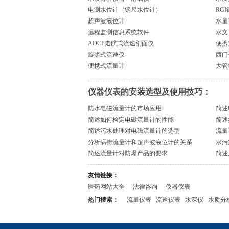
电测水位计（钢尺水位计）
RG
超声波液位计
水量
远程监测信息系统软件
水文
ADCP走航式流速剖面仪
便携
旋桨式流速仪
西门
便携式流量计
大管
仪器仪表的安装选型及使用技巧：
防水电磁流量计的市场应用
简述
简述如何检定电磁流量计的性能
简述
简述污水处理对电磁流量计的选型
流量
分析涡街流量计和超声波液位计的关系
水污
简述流量计对防爆产品的要求
简述
友情链接：
医药网站大全
法律咨询
仪器仪表
热门搜索：
流量仪表
流速仪表
水深仪
水质分