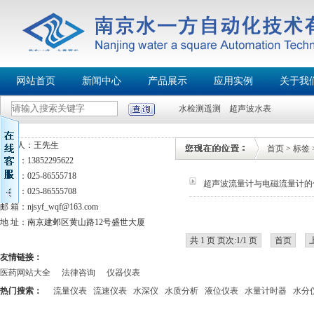
网站首页
新闻中心
产品展示
应用实例
关于我
水检测遥测
超声波水表
联系人：王先生
首页
>
标签
手 机：13852295622
电 话：025-86555718
超声波流量计与电磁流量计的
传 真：025-86555708
邮 箱：njsyf_wqf@163.com
地 址：南京建邺区黄山路12号盛世大厦
共 1 页 页次:1/1 页
首页
友情链接：
医药网站大全
法律咨询
仪器仪表
热门搜索：
流量仪表
流速仪表
水深仪
水质分析
液位仪表
水量计时器
水分